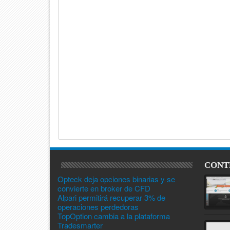
CONT
Opteck deja opciones binarias y se
convierte en broker de CFD
Alpari permitirá recuperar 3% de
operaciones perdedoras
TopOption cambia a la plataforma
Tradesmarter