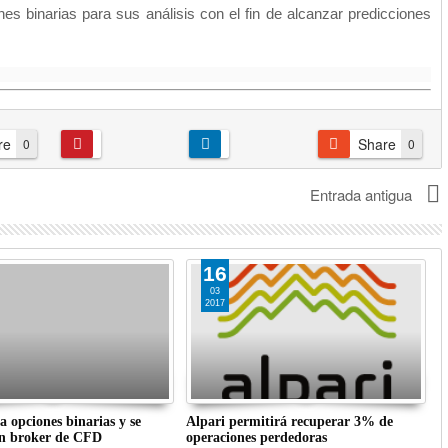
es binarias para sus análisis con el fin de alcanzar predicciones
re
Share
0
0
Entrada antigua
16
03
2017
a opciones binarias y se
Alpari permitirá recuperar 3% de
T
en broker de CFD
operaciones perdedoras
T