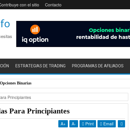
Contribuye con el sitio
Contacto
nfo
cesitas
CIÓN
ESTRATEGIAS DE TRADING
PROGRAMAS DE AFILIADOS
 Opciones Binarias
ara Principiantes
as Para Principiantes
A
+
A
-
Print
Email