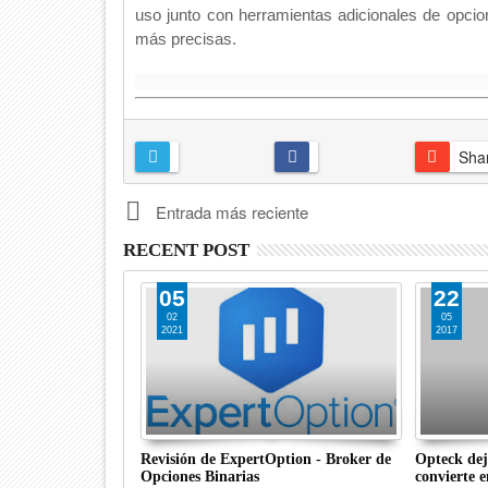
uso junto con herramientas adicionales de opcion
más precisas.
Sha
Entrada más reciente
RECENT POST
05
22
02
05
2021
2017
ytrading en
Revisión de ExpertOption - Broker de
Opteck dej
Opciones Binarias
convierte 