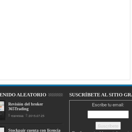
ENIDO ALEATORIO
SUSCRÍBETE AL SITIO GR
Escribe tu email:
Revisión del broker
365Trading
rcanessa
2015-07-25
Stockpair cuenta con licencia