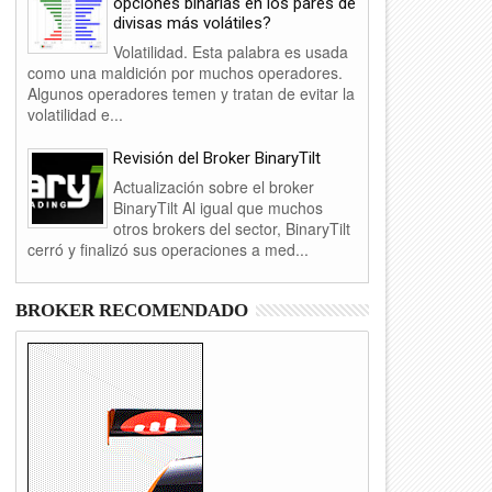
opciones binarias en los pares de
divisas más volátiles?
Volatilidad. Esta palabra es usada
como una maldición por muchos operadores.
Algunos operadores temen y tratan de evitar la
volatilidad e...
Revisión del Broker BinaryTilt
Actualización sobre el broker
BinaryTilt Al igual que muchos
otros brokers del sector, BinaryTilt
cerró y finalizó sus operaciones a med...
01
13
BROKER RECOMENDADO
02
10
2017
2016
opOption cambia a la plataforma
Lista de brokers de opciones bina
radesmarter
SCAM