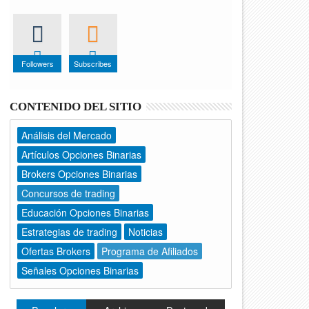
Followers
Subscribes
CONTENIDO DEL SITIO
Análisis del Mercado
Artículos Opciones Binarias
Brokers Opciones Binarias
Concursos de trading
Educación Opciones Binarias
Estrategias de trading
Noticias
Ofertas Brokers
Programa de Afiliados
Señales Opciones Binarias