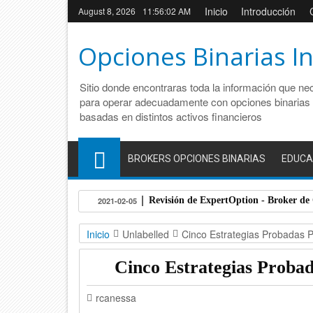
Inicio
Introducción
August 8, 2026
11:56:03 AM
Opciones Binarias I
Sitio donde encontraras toda la información que ne
para operar adecuadamente con opciones binarias
basadas en distintos activos financieros
BROKERS OPCIONES BINARIAS
EDUCA
Revisión de ExpertOption - Broker de
2021-02-05
Inicio
Unlabelled
Cinco Estrategias Probadas P
Cinco Estrategias Probad
rcanessa