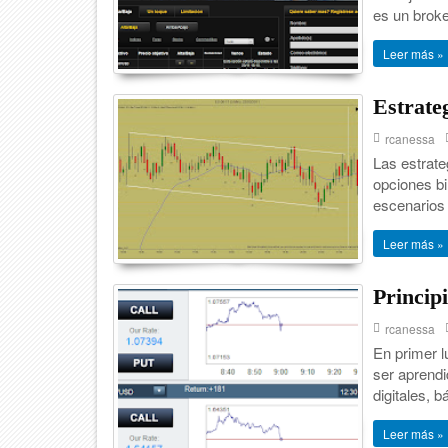
es un brok
Leer más »
Estrate
rcanessa
Las estrate
opciones b
escenarios 
Leer más »
Princip
rcanessa
En primer l
ser aprend
digitales, 
Leer más »