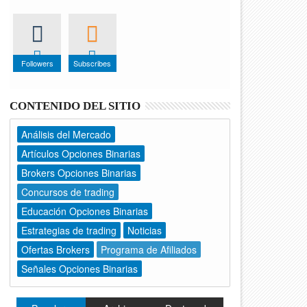
Followers
Subscribes
CONTENIDO DEL SITIO
Análisis del Mercado
Artículos Opciones Binarias
Brokers Opciones Binarias
Concursos de trading
Educación Opciones Binarias
Estrategias de trading
Noticias
Ofertas Brokers
Programa de Afiliados
Señales Opciones Binarias