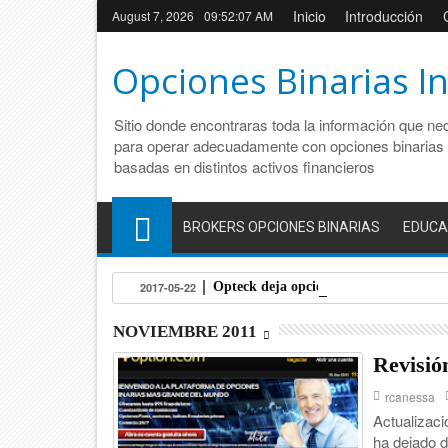
Inicio
Introducción
August 7, 2026
09:52:07 AM
Opciones Binarias I
Sitio donde encontraras toda la información que ne
para operar adecuadamente con opciones binarias
basadas en distintos activos financieros
BROKERS OPCIONES BINARIAS
EDUCA
Opteck deja opciones binarias y se co
2017-05-22
NOVIEMBRE 2011
Revisió
rcanessa
Actualizaci
ha dejado d