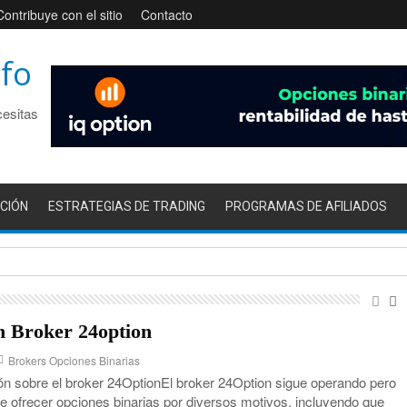
Contribuye con el sitio
Contacto
nfo
cesitas
CIÓN
ESTRATEGIAS DE TRADING
PROGRAMAS DE AFILIADOS
nvierte en broker de CFD
n Broker 24option
Brokers Opciones Binarias
ón sobre el broker 24OptionEl broker 24Option sigue operando pero
e ofrecer opciones binarias por diversos motivos, incluyendo que