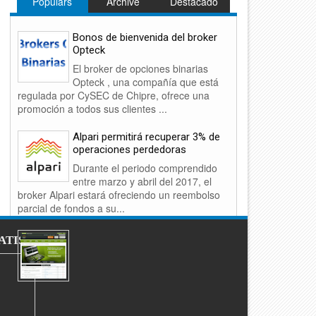
Populars
Archive
Destacado
Bonos de bienvenida del broker
Opteck
El broker de opciones binarias
Opteck , una compañía que está
regulada por CySEC de Chipre, ofrece una
promoción a todos sus clientes ...
Alpari permitirá recuperar 3% de
operaciones perdedoras
Durante el periodo comprendido
entre marzo y abril del 2017, el
broker Alpari estará ofreciendo un reembolso
parcial de fondos a su...
Revisión Broker Alpari
ATIS
En la actualidad Alpari es uno de
los principales brokers de Forex y
de CFD en el sector de los
mercados financieros. Esta compañía c...