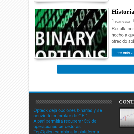
Histori
rcanessa
Resulta com
hecho a que
ofrecido so
Leer más »
CONT
Opteck deja opciones binarias y se
convierte en broker de CFD
Alpari permitirá recuperar 3% de
operaciones perdedoras
TopOption cambia a la plataforma