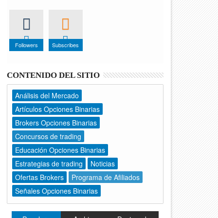
Followers
Subscribes
CONTENIDO DEL SITIO
Análisis del Mercado
Artículos Opciones Binarias
Brokers Opciones Binarias
Concursos de trading
Educación Opciones Binarias
Estrategias de trading
Noticias
Ofertas Brokers
Programa de Afiliados
Señales Opciones Binarias