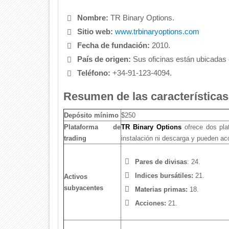
Nombre:
TR Binary Options.
Sitio web:
www.trbinaryoptions.com
Fecha de fundación:
2010.
País de origen:
Sus oficinas están ubicadas 
Teléfono:
+34-91-123-4094.
Resumen de las característica
Depósito mínimo
$250
Plataforma de
TR Binary Options
ofrece dos pla
trading
instalación ni descarga y pueden acc
Pares de divisas
: 24.
Indices bursátiles:
21.
Activos
subyacentes
Materias primas:
18.
Acciones:
21.