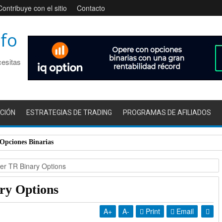
Contribuye con el sitio
Contacto
nfo
cesitas
CIÓN
ESTRATEGIAS DE TRADING
PROGRAMAS DE AFILIADOS
 Opciones Binarias
er TR Binary Options
ry Options
A
+
A
-
Print
Email