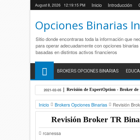
Inicio
Introducción
August 8, 2026
12:19:16 PM
Opciones Binarias I
Sitio donde encontraras toda la información que ne
para operar adecuadamente con opciones binarias
basadas en distintos activos financieros
BROKERS OPCIONES BINARIAS
EDUCA
Revisión de ExpertOption - Broker de
2021-02-05
Inicio
Brokers Opciones Binarias
Revisión Brok
Revisión Broker TR Bina
rcanessa